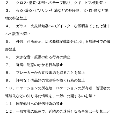
２、 クロス･塗装･木部へのテープ貼り、クギ、ビス使用禁止
３、 火薬･爆薬･ガソリン･灯油などの危険物、犬･猫･鳥など動
物の持込禁止
４、 ガラス・火災報知器へのダイレクトな照明当てまたは近く
への設置の禁止
５、 外観、住所表示、店名商標記載部分における無許可での撮
影禁止
６、 大きな音・振動の出る行為の禁止
７、 近隣に迷惑のかかる行為禁止
８、 ブレーカーから直接電源を取ることを禁止
９、 許可なく備品類の電源等を抜く行為の禁止
１０、ロケーションの所在地・ロケーションの所有者・管理者の
連絡先などの知り得た情報を、一般に公開するのを禁止
１１、同業他社への転伝行為の禁止
１２、一般常識の範囲で、近隣のご迷惑となる事象は一切禁止と