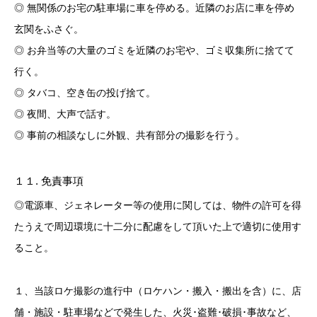
◎ 無関係のお宅の駐車場に車を停める。近隣のお店に車を停め
玄関をふさぐ。
◎ お弁当等の大量のゴミを近隣のお宅や、ゴミ収集所に捨てて
行く。
◎ タバコ、空き缶の投げ捨て。
◎ 夜間、大声で話す。
◎ 事前の相談なしに外観、共有部分の撮影を行う。
１１. 免責事項
◎電源車、ジェネレーター等の使用に関しては、物件の許可を得
たうえで周辺環境に十二分に配慮をして頂いた上で適切に使用す
ること。
１、当該ロケ撮影の進行中（ロケハン・搬入・搬出を含）に、店
舗・施設・駐車場などで発生した、火災･盗難･破損･事故など、